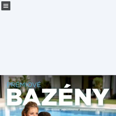
Náhled stránky
Stáhnout PDF
Zpráva Publikace