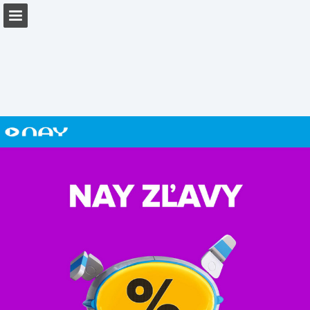
Náhled stránky
Stáhnout PDF
Zpráva Publikace