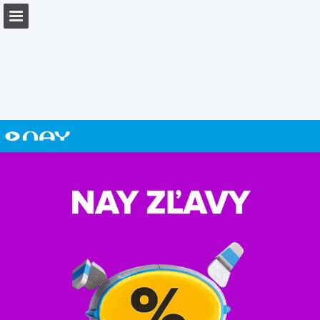
Náhled stránky
Stáhnout PDF
Zpráva Publikace