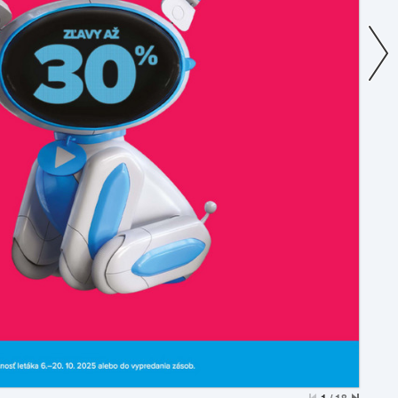
1
/
18