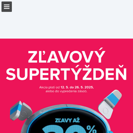
Náhľad stránky
Stiahnuť PDF
Správa Publikácia